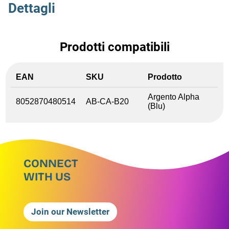
Dettagli
Prodotti compatibili
EAN
SKU
Prodotto
Argento Alpha
8052870480514
AB-CA-B20
(Blu)
CONNECT
WITH US
Join our Newsletter