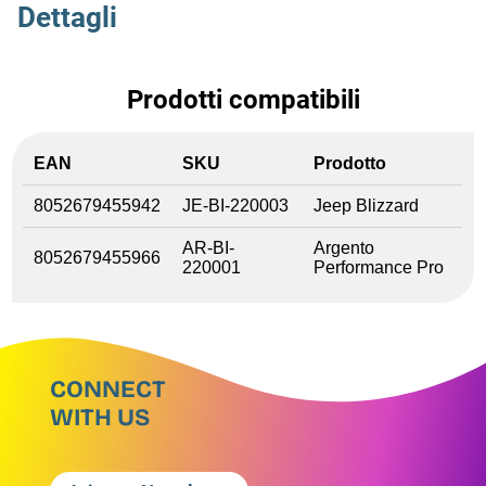
Dettagli
Prodotti compatibili
EAN
SKU
Prodotto
8052679455942
JE-BI-220003
Jeep Blizzard
AR-BI-
Argento
8052679455966
220001
Performance Pro
CONNECT
WITH US