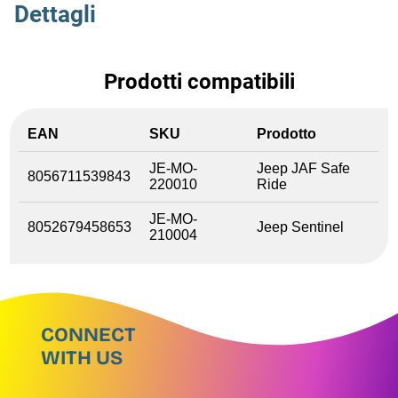
Dettagli
Prodotti compatibili
EAN
SKU
Prodotto
JE-MO-
Jeep JAF Safe
8056711539843
220010
Ride
JE-MO-
8052679458653
Jeep Sentinel
210004
CONNECT
WITH US